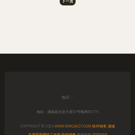
下一页
电话：-
地址：浦城县兴业大道55号电商B0176
COPYRIGHT © 2026
WWW.WWLSAZY.COM
软件销售
浦城
县谱盟里网络工作室
软件销售
版权所有
SITEMAP